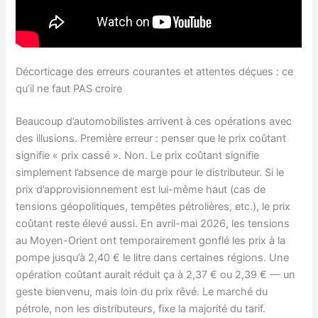
Décorticage des erreurs courantes et attentes déçues : ce
qu’il ne faut PAS croire
Beaucoup d’automobilistes arrivent à ces opérations avec
des illusions. Première erreur : penser que le prix coûtant
signifie « prix cassé ». Non. Le prix coûtant signifie
simplement l’absence de marge pour le distributeur. Si le
prix d’approvisionnement est lui-même haut (cas de
tensions géopolitiques, tempêtes pétrolières, etc.), le prix
coûtant reste élevé aussi. En avril-mai 2026, les tensions
au Moyen-Orient ont temporairement gonflé les prix à la
pompe jusqu’à 2,40 € le litre dans certaines régions. Une
opération coûtant aurait réduit ça à 2,37 € ou 2,39 € — un
geste bienvenu, mais loin du prix rêvé. Le marché du
pétrole, non les distributeurs, fixe la majorité du tarif.