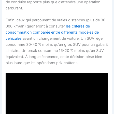
de conduite rapporte plus que d’attendre une opération
carburant.
Enfin, ceux qui parcourent de vraies distances (plus de 30
000 km/an) gagneront à consulter
les critères de
consommation comparée entre différents modèles de
véhicules
avant un changement de voiture. Un SUV léger
consomme 30-40 % moins qu’un gros SUV pour un gabarit
similaire. Un break consomme 15-20 % moins qu’un SUV
équivalent. À longue échéance, cette décision pèse bien
plus lourd que les opérations prix coûtant.