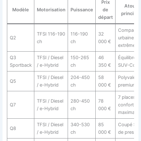
Prix
Atout
Modèle
Motorisation
Puissance
de
principal
départ
Compacit
TFSI 116-190
116-190
32
Q2
urbaine
ch
ch
000 €
extrême
Q3
TFSI / Diesel
150-265
46
Équilibre
Sportback
/ e-Hybrid
ch
350 €
SUV-Coup
TFSI / Diesel
204-450
58
Polyvalen
Q5
/ e-Hybrid
ch
000 €
premium
7 places,
TFSI / Diesel
280-450
78
Q7
confort
/ e-Hybrid
ch
000 €
maximal
TFSI / Diesel
340-530
85
Coupé SU
Q8
/ e-Hybrid
ch
000 €
de prestig