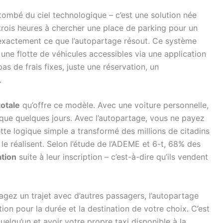
tombé du ciel technologique – c’est une solution née
trois heures à chercher une place de parking pour un
t exactement ce que l’autopartage résout. Ce système
s une flotte de véhicules accessibles via une application
as de frais fixes, juste une réservation, un
.
totale
qu’offre ce modèle. Avec une voiture personnelle,
 que quelques jours. Avec l’autopartage, vous ne payez
tte logique simple a transformé des millions de citadins
e réalisent. Selon l’étude de l’ADEME et 6-t, 68% des
tion
suite à leur inscription – c’est-à-dire qu’ils vendent
gez un trajet avec d’autres passagers, l’autopartage
tion pour la durée et la destination de votre choix. C’est
elqu’un et avoir votre propre taxi disponible à la