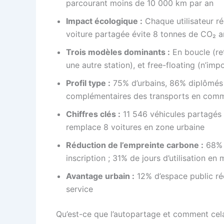
parcourant moins de 10 000 km par an
Impact écologique :
Chaque utilisateur r
voiture partagée évite 8 tonnes de CO₂ a
Trois modèles dominants :
En boucle (ret
une autre station), et free-floating (n’im
Profil type :
75% d’urbains, 86% diplômés d
complémentaires des transports en com
Chiffres clés :
11 546 véhicules partagés
remplace 8 voitures en zone urbaine
Réduction de l’empreinte carbone :
68% d
inscription ; 31% de jours d’utilisation e
Avantage urbain :
12% d’espace public réc
service
Qu’est-ce que l’autopartage et comment cela