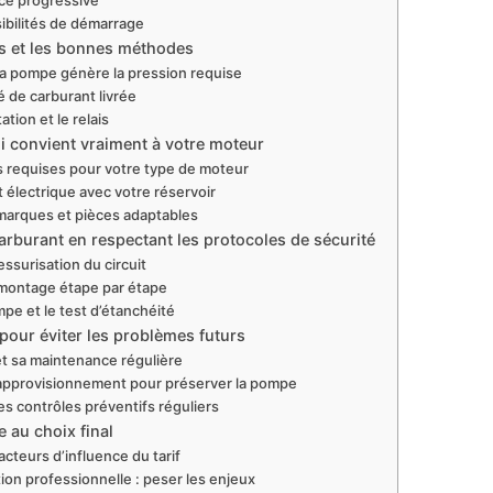
nce progressive
sibilités de démarrage
ls et les bonnes méthodes
 la pompe génère la pression requise
té de carburant livrée
tation et le relais
 convient vraiment à votre moteur
cts requises pour votre type de moteur
et électrique avec votre réservoir
marques et pièces adaptables
arburant en respectant les protocoles de sécurité
ssurisation du circuit
émontage étape par étape
mpe et le test d’étanchéité
pour éviter les problèmes futurs
t et sa maintenance régulière
’approvisionnement pour préserver la pompe
les contrôles préventifs réguliers
e au choix final
cteurs d’influence du tarif
ion professionnelle : peser les enjeux